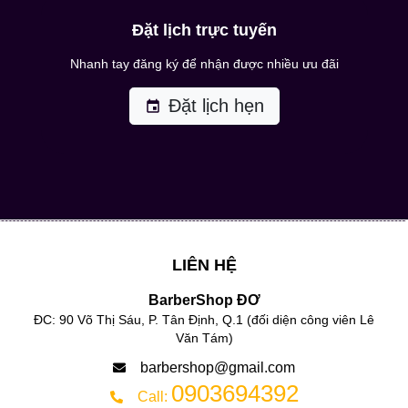
Đặt lịch trực tuyến
Nhanh tay đăng ký để nhận được nhiều ưu đãi
Đặt lịch hẹn
event
LIÊN HỆ
BarberShop ĐƠ
ĐC: 90 Võ Thị Sáu, P. Tân Định, Q.1 (đối diện công viên Lê
Văn Tám)
barbershop@gmail.com
0903694392
Call: