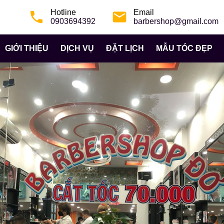
Hotline
Email
phone
email
0903694392
barbershop@gmail.com
GIỚI THIỆU
DỊCH VỤ
ĐẶT LỊCH
MẪU TÓC ĐẸP