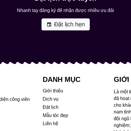
Nhanh tay đăng ký để nhận được nhiều ưu đãi
Đặt lịch hẹn
event
DANH MỤC
GIỚI
Giới thiệu
Là một 
đã hoạt
Dịch vụ
 diện công viên
cho khá
Đặt lịch
nam tín
Mẫu tóc đẹp
đội ngũ 
Liên hệ
nghiệm; 