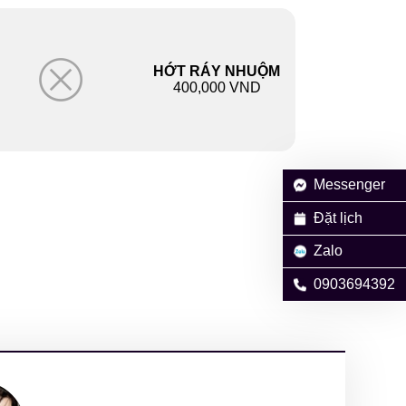
HỚT RÁY NHUỘM
400,000 VND
Messenger
Đặt lịch
Zalo
0903694392